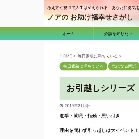
考え方や視点で人生は変えられる あなたに勇気
ノアの お助け福幸せさがし
ホーム
介護を知りたい
HOME
>
毎日素敵に満ちている
>
毎日素敵に満ちている
気になる閑話
お引越しシリーズ
2019年3月4日
進学・就職・転勤・思い付き
理由を問わず引っ越しは大イベント！