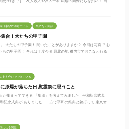
理が好きです 友人数人や友人一家 職場の同僚たちを招いて 自
毎日素敵に満ちている
気になる閑話
手集合！犬たちの甲子園
。 犬たちの甲子園！ 聞いたことがありますか？ 今回は写真で お
ちの甲子園！ それは丁度今頃 最北の地 稚内市でおこなわれる
の支え合いでできている
広島に原爆が落ちた日 慰霊祭に思うこと
 人が集まってできる 「集団」を考えてみました 平和祈念式典
で平和記念式典が ありました 一方で平和の祭典と銘打って 東京オ
気になる閑話