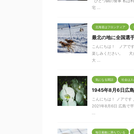
ひとつ鍋の食事 私は料
宅 ...
北海道はフロンティア
最北の地に全国選
こんにちは！ ノアです
楽しみください。 犬た
大 ...
気になる閑話
社会は人
1945年8月6日
こんにちは！ ノアです
2021年8月6日 広島
...
毎日素敵に満ちている