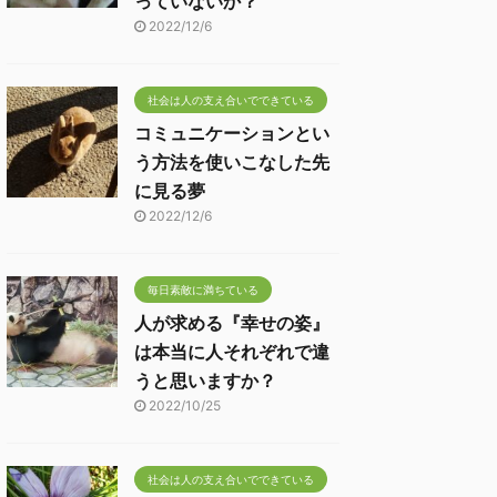
っていないか？
2022/12/6
社会は人の支え合いでできている
コミュニケーションとい
う方法を使いこなした先
に見る夢
2022/12/6
毎日素敵に満ちている
人が求める『幸せの姿』
は本当に人それぞれで違
うと思いますか？
2022/10/25
社会は人の支え合いでできている