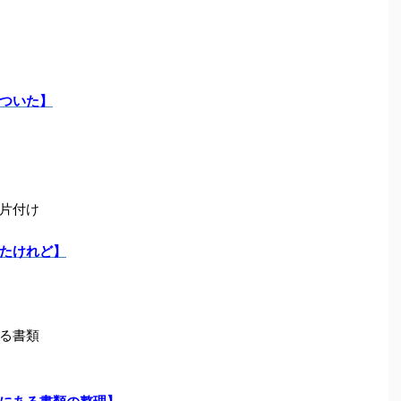
ついた】
片付け
たけれど】
る書類