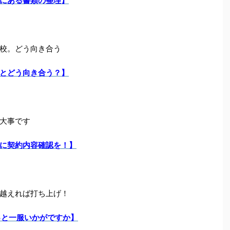
にある書類の整理】
校。どう向き合う
とどう向き合う？】
大事です
に契約内容確認を！】
越えれば打ち上げ！
っと一服いかがですか】