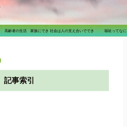
を
高齢者の生活 家族にでき
社会は人の支え合いででき
福祉ってなに
ること
ている
 記事索引