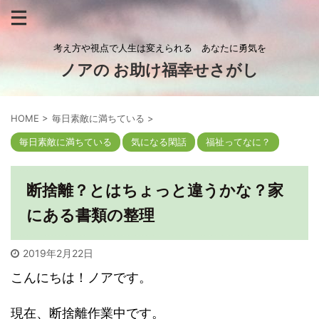
考え方や視点で人生は変えられる あなたに勇気を
ノアの お助け福幸せさがし
HOME
>
毎日素敵に満ちている
>
毎日素敵に満ちている
気になる閑話
福祉ってなに？
断捨離？とはちょっと違うかな？家
にある書類の整理
2019年2月22日
こんにちは！ノアです。
現在、断捨離作業中です。