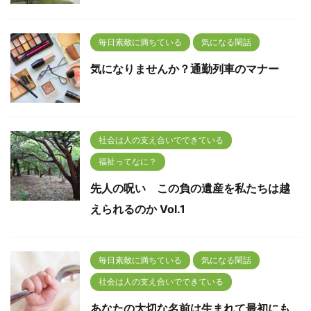
毎日素敵に満ちている
気になる閑話
気になりませんか？通勤列車のマナー
社会は人の支え合いでできている
福祉ってなに？
先人の呪い この負の遺産を私たちは越
えられるのか Vol.1
毎日素敵に満ちている
気になる閑話
社会は人の支え合いでできている
あなたの大切な名前は生まれて最初にも