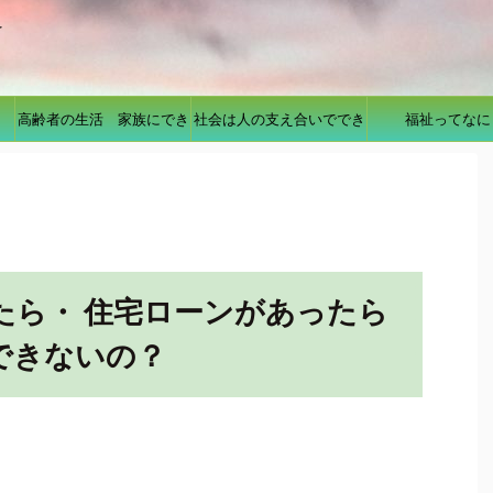
を
高齢者の生活 家族にでき
社会は人の支え合いででき
福祉ってなに
ること
ている
たら・ 住宅ローンがあったら
できないの？