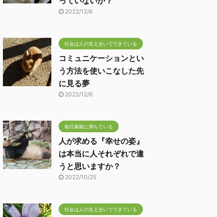
っていないか？
2022/12/6
社会は人の支え合いでできている
コミュニケーションとい
う方法を使いこなした先
に見る夢
2022/12/6
毎日素敵に満ちている
人が求める『幸せの姿』
は本当に人それぞれで違
うと思いますか？
2022/10/25
社会は人の支え合いでできている