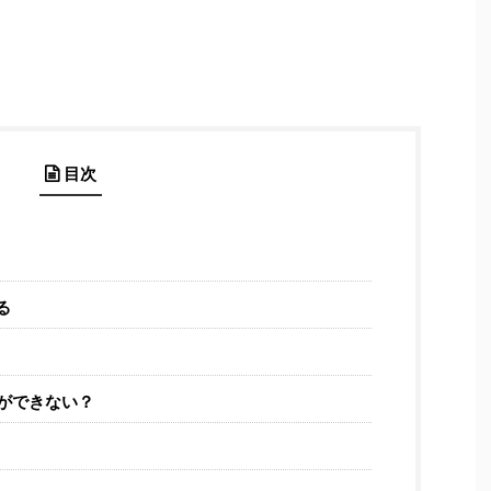
目次
る
ができない？