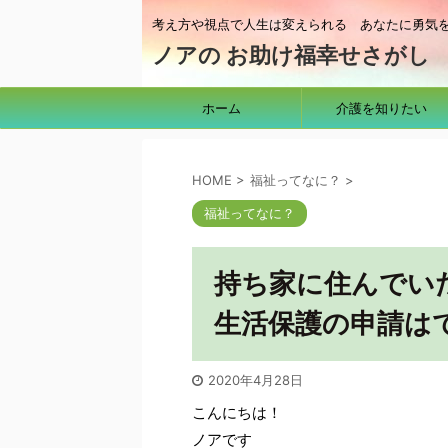
考え方や視点で人生は変えられる あなたに勇気
ノアの お助け福幸せさがし
ホーム
介護を知りたい
HOME
>
福祉ってなに？
>
福祉ってなに？
持ち家に住んでい
生活保護の申請は
2020年4月28日
こんにちは！
ノアです