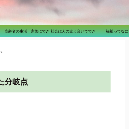
を
高齢者の生活 家族にでき
社会は人の支え合いででき
福祉ってなに
ること
ている
>
た分岐点
。