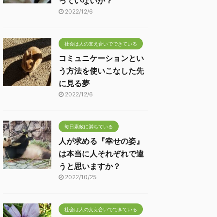
っていないか？
2022/12/6
社会は人の支え合いでできている
コミュニケーションとい
う方法を使いこなした先
に見る夢
2022/12/6
毎日素敵に満ちている
人が求める『幸せの姿』
は本当に人それぞれで違
うと思いますか？
2022/10/25
社会は人の支え合いでできている