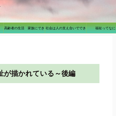
を
高齢者の生活 家族にでき
社会は人の支え合いででき
福祉ってなに
ること
ている
祉が描かれている～後編