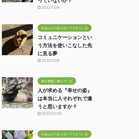
っていないか？
2022/12/6
社会は人の支え合いでできている
コミュニケーションとい
う方法を使いこなした先
に見る夢
2022/12/6
毎日素敵に満ちている
人が求める『幸せの姿』
は本当に人それぞれで違
うと思いますか？
2022/10/25
社会は人の支え合いでできている