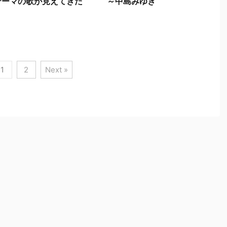
テーマの歌が見えてきた ～中島みゆき
1
2
Next »