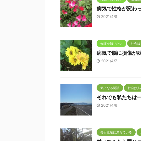
病気で性格が変わ
2021/4/8
介護を知りたい
社会は
病気で脳に損傷が
2021/4/7
気になる閑話
社会は人
それでも私たちは一
2021/4/6
毎日素敵に満ちている