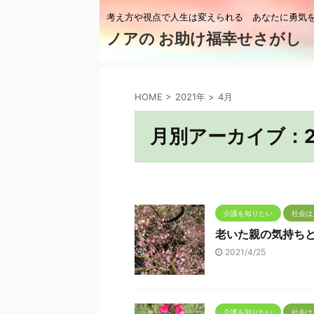
考え方や視点で人生は変えられる あなたに勇気
ノアの お助け福幸せさがし
HOME
>
2021年
>
4月
月別アーカイブ：2
介護を知りたい
社会は
老いた親の気持ちと
2021/4/25
介護を知りたい
社会は