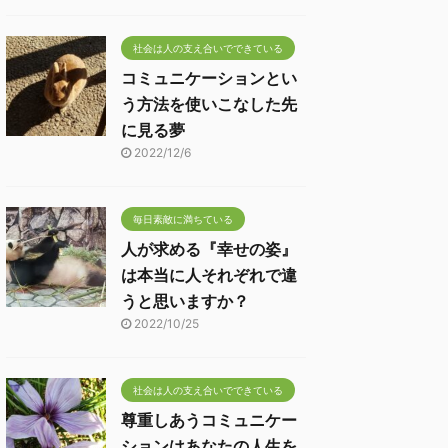
社会は人の支え合いでできている
コミュニケーションとい
う方法を使いこなした先
に見る夢
2022/12/6
毎日素敵に満ちている
人が求める『幸せの姿』
は本当に人それぞれで違
うと思いますか？
2022/10/25
社会は人の支え合いでできている
尊重しあうコミュニケー
ションはあなたの人生を