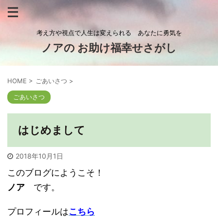
考え方や視点で人生は変えられる あなたに勇気を
ノアの お助け福幸せさがし
HOME
>
ごあいさつ
>
ごあいさつ
はじめまして
2018年10月1日
このブログにようこそ！
ノア
です。
プロフィールは
こちら